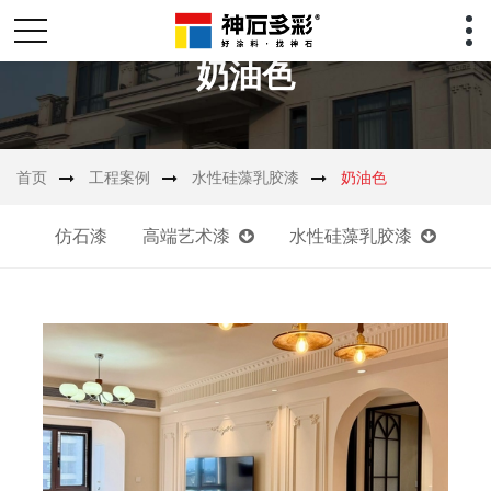
奶油色
首页
工程案例
水性硅藻乳胶漆
奶油色
仿石漆
高端艺术漆
水性硅藻乳胶漆