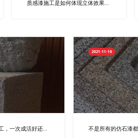
质感漆施工是如何体现立体效果
的？饰面效果造型独特、立体感
强、绚丽多彩，现已成为涂料涂装
行业的潮流。
2021-11-10
工，一次成活好还是
不是所有的仿石漆
仿石漆（水包砂）施
感漆拥有的研发创