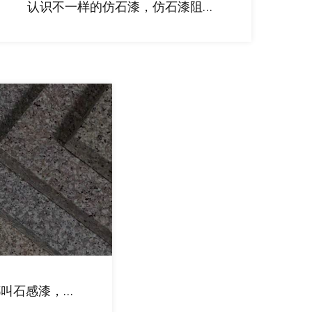
认识不一样的仿石漆，仿石漆阻
燃，耐水性强，吸水率低，长时间
浸泡在水中不会开裂和脱落。
都叫石感漆，石
新、严苛品控、