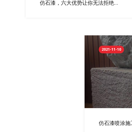
仿石漆，六大优势让你无法拒绝。
装饰性强，适用面广，水性环保，
耐污性好，使用寿命长，无安全隐
患。
2021-11-10
仿石漆喷涂施
两次成活好？