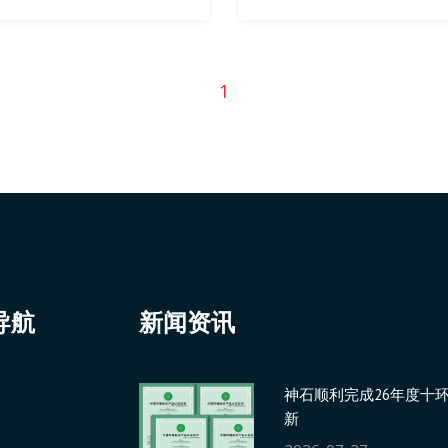
？
稳定供应、成熟经
竞品无法比拟的。
1
导航
新闻资讯
神石顺利完成26年度十
新